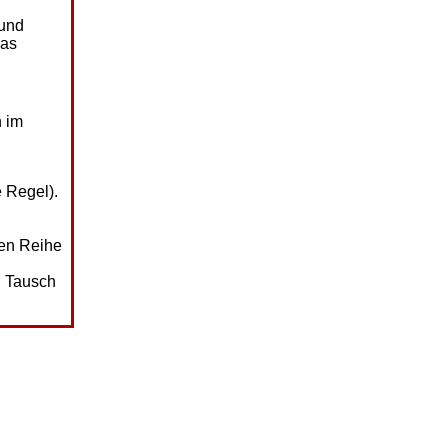
 und
das
n im
e Regel).
ten Reihe
n Tausch