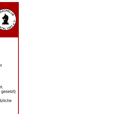
er
t.
 gesetzt)
tzliche