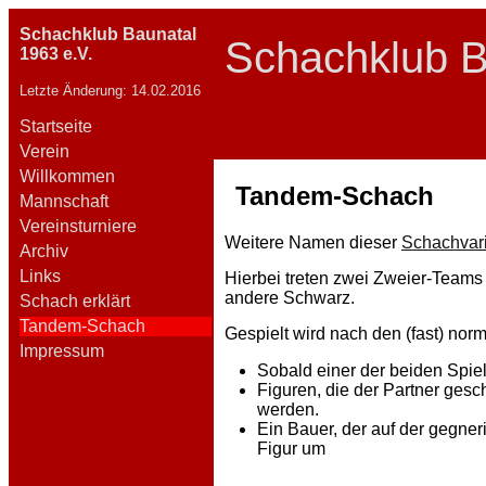
Schachklub Baunatal
Schachklub B
1963 e.V.
Letzte Änderung: 14.02.2016
Startseite
Verein
Willkommen
Tandem-Schach
Mannschaft
Vereinsturniere
Weitere Namen dieser
Schachvar
Archiv
Links
Hierbei treten zwei Zweier-Teams
andere Schwarz.
Schach erklärt
Tandem-Schach
Gespielt wird nach den (fast) nor
Impressum
Sobald einer der beiden Spie
Figuren, die der Partner gesch
werden.
Ein Bauer, der auf der gegner
Figur um